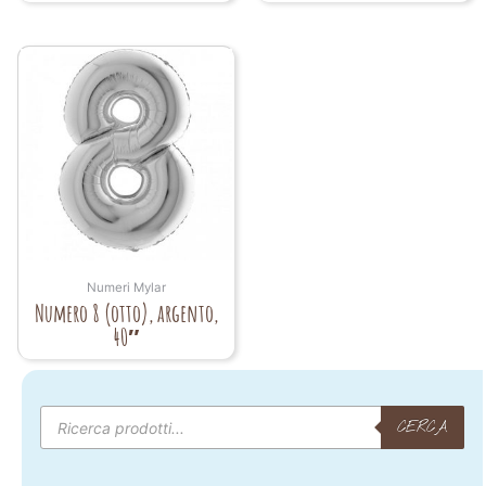
Numeri Mylar
Numero 8 (otto), argento,
40″
Products
search
CERCA