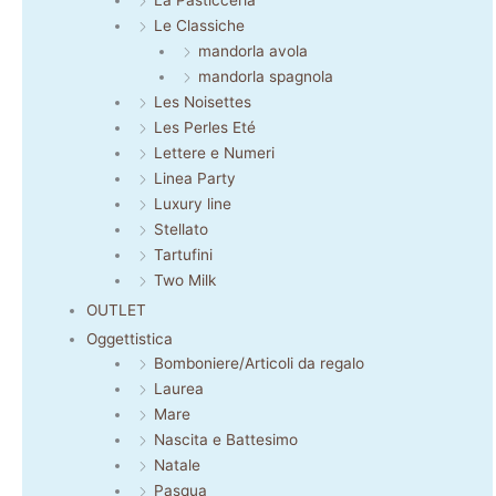
La Pasticceria
Le Classiche
mandorla avola
mandorla spagnola
Les Noisettes
Les Perles Eté
Lettere e Numeri
Linea Party
Luxury line
Stellato
Tartufini
Two Milk
OUTLET
Oggettistica
Bomboniere/Articoli da regalo
Laurea
Mare
Nascita e Battesimo
Natale
Pasqua