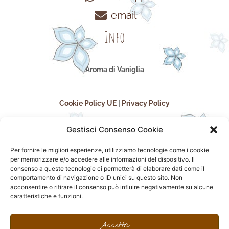
email
Info
Aroma di Vaniglia
Cookie Policy UE
|
Privacy Policy
Gestisci Consenso Cookie
Per fornire le migliori esperienze, utilizziamo tecnologie come i cookie
per memorizzare e/o accedere alle informazioni del dispositivo. Il
consenso a queste tecnologie ci permetterà di elaborare dati come il
comportamento di navigazione o ID unici su questo sito. Non
acconsentire o ritirare il consenso può influire negativamente su alcune
seguici sui social
caratteristiche e funzioni.
F
I
P
F
a
n
i
l
Accetta