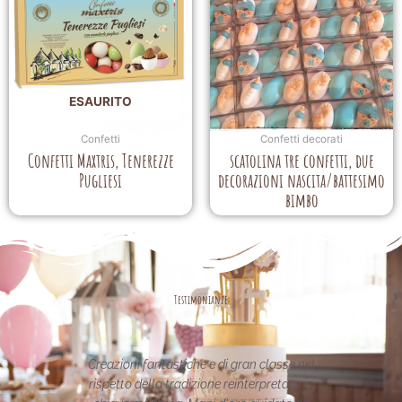
ESAURITO
Confetti
Confetti decorati
Confetti Maxtris, Tenerezze
scatolina tre confetti, due
Pugliesi
decorazioni nascita/battesimo
bimbo
Testimonianze
ran classe nel
Le creazioni sono fantastiche e
nterpretata in
uniche..raffinate eleganti....complimenti