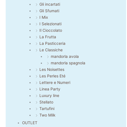
Gli incartati
Gli Sfumati
I Mix
I Selezionati
Il Cioccolato
La Frutta
La Pasticceria
Le Classiche
mandorla avola
mandorla spagnola
Les Noisettes
Les Perles Eté
Lettere e Numeri
Linea Party
Luxury line
Stellato
Tartufini
Two Milk
OUTLET