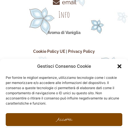
email
Info
Aroma di Vaniglia
Cookie Policy UE
|
Privacy Policy
Gestisci Consenso Cookie
Per fornire le migliori esperienze, utilizziamo tecnologie come i cookie
per memorizzare e/o accedere alle informazioni del dispositivo. Il
consenso a queste tecnologie ci permetterà di elaborare dati come il
comportamento di navigazione o ID unici su questo sito. Non
acconsentire o ritirare il consenso può influire negativamente su alcune
seguici sui social
caratteristiche e funzioni.
F
I
P
F
a
n
i
l
Accetta
c
s
n
i
e
t
t
c