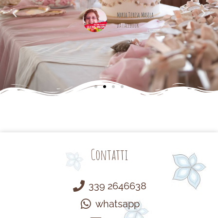
alle
cemente
Maria Teresa Masela
da Facebook
Contatti
339 2646638
whatsapp