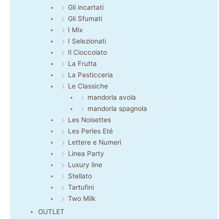
Gli incartati
Gli Sfumati
I Mix
I Selezionati
Il Cioccolato
La Frutta
La Pasticceria
Le Classiche
mandorla avola
mandorla spagnola
Les Noisettes
Les Perles Eté
Lettere e Numeri
Linea Party
Luxury line
Stellato
Tartufini
Two Milk
OUTLET