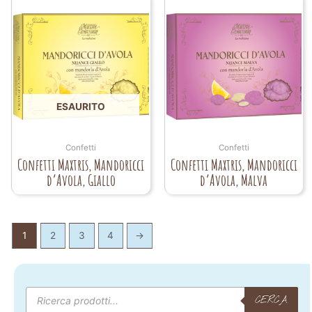
ESAURITO
Confetti
Confetti
Confetti Maxtris, Mandoricci
Confetti Maxtris, Mandoricci
d’Avola, Giallo
d’Avola, Malva
1
2
3
4
→
Products
search
CERCA