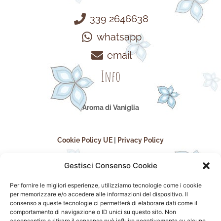
339 2646638
whatsapp
email
Info
Aroma di Vaniglia
Cookie Policy UE
|
Privacy Policy
Gestisci Consenso Cookie
Per fornire le migliori esperienze, utilizziamo tecnologie come i cookie
per memorizzare e/o accedere alle informazioni del dispositivo. Il
consenso a queste tecnologie ci permetterà di elaborare dati come il
comportamento di navigazione o ID unici su questo sito. Non
acconsentire o ritirare il consenso può influire negativamente su alcune