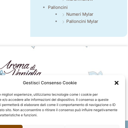
Palloncini
Numeri Mylar
Palloncini Mylar
Gestisci Consenso Cookie
seguici sui social
le migliori esperienze, utilizziamo tecnologie come i cookie per
e/o accedere alle informazioni del dispositivo. Il consenso a queste
F
I
P
F
i permetterà di elaborare dati come il comportamento di navigazione o ID
a
n
i
l
sto sito. Non acconsentire o ritirare il consenso può influire negativamente
c
s
n
i
ratteristiche e funzioni.
e
t
t
c
b
a
e
k
o
g
r
r