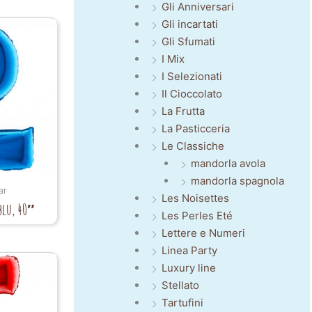
Gli Anniversari
Gli incartati
Gli Sfumati
I Mix
I Selezionati
Il Cioccolato
La Frutta
La Pasticceria
Le Classiche
mandorla avola
mandorla spagnola
ar
Les Noisettes
blu, 40″
Les Perles Eté
Lettere e Numeri
Linea Party
Luxury line
Stellato
Tartufini