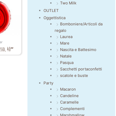
Two Milk
OUTLET
Oggettistica
Bomboniere/Articoli da
regalo
Laurea
ar
Mare
osso, 40″
Nascita e Battesimo
Natale
Pasqua
Sacchetti portaconfetti
scatole e buste
Party
Macaron
Candeline
Caramelle
Complementi
Marshmallow