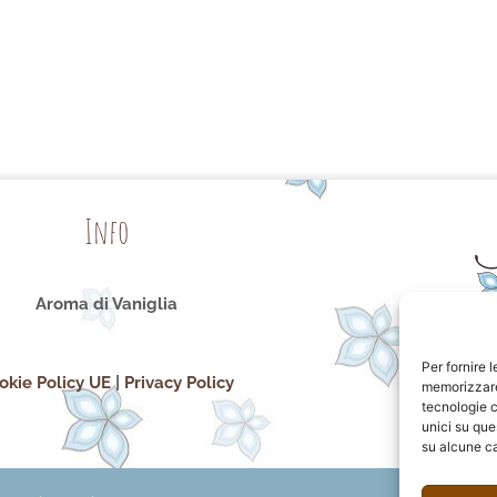
Info
Aroma di Vaniglia
Per fornire 
okie Policy UE
|
Privacy Policy
memorizzare 
tecnologie c
unici su que
su alcune ca