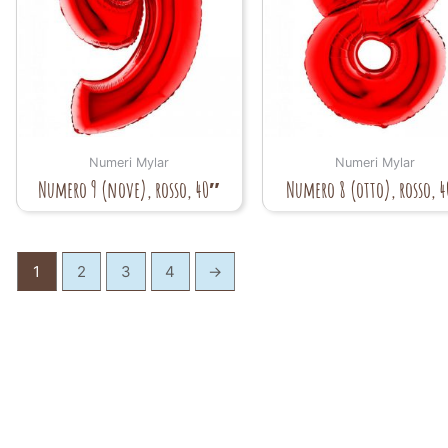
Numeri Mylar
Numeri Mylar
Numero 9 (nove), rosso, 40″
Numero 8 (otto), rosso, 
1
2
3
4
→