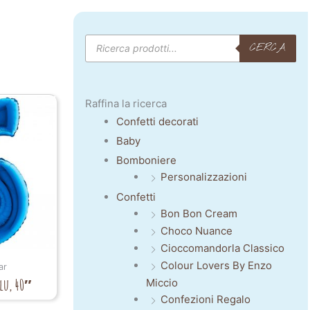
Products
CERCA
search
Raffina la ricerca
Confetti decorati
Baby
Bomboniere
Personalizzazioni
Confetti
Bon Bon Cream
Choco Nuance
Cioccomandorla Classico
Colour Lovers By Enzo
ar
blu, 40″
Miccio
Confezioni Regalo