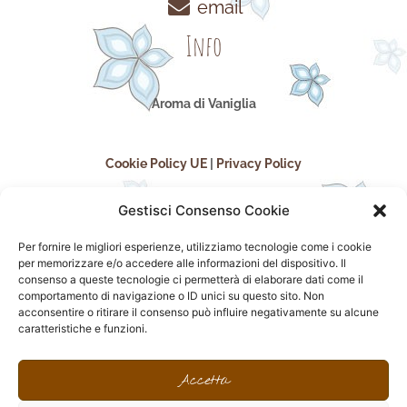
email
Info
Aroma di Vaniglia
Cookie Policy UE
|
Privacy Policy
Gestisci Consenso Cookie
Per fornire le migliori esperienze, utilizziamo tecnologie come i cookie
per memorizzare e/o accedere alle informazioni del dispositivo. Il
consenso a queste tecnologie ci permetterà di elaborare dati come il
comportamento di navigazione o ID unici su questo sito. Non
acconsentire o ritirare il consenso può influire negativamente su alcune
seguici sui social
caratteristiche e funzioni.
F
I
P
F
a
n
i
l
Accetta
c
s
n
i
e
t
t
c