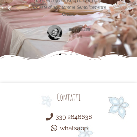
o alle
icemente
Maria Teresa Masela
da Facebook
Contatti
339 2646638
whatsapp