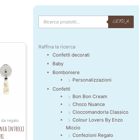
Products
CERCA
search
Raffina la ricerca
Confetti decorati
Baby
Bomboniere
Personalizzazioni
Confetti
Bon Bon Cream
Choco Nuance
Cioccomandorla Classico
Colour Lovers By Enzo
 da regalo
inea Intrecci
Miccio
ri
Confezioni Regalo