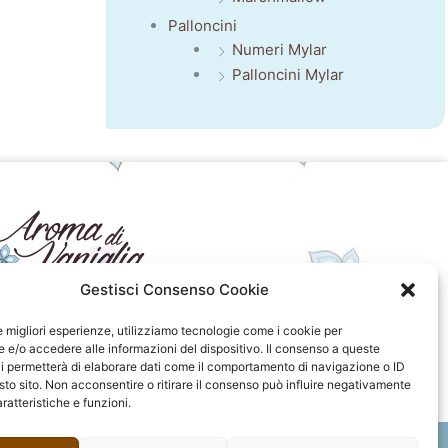
Palloncini
Numeri Mylar
Palloncini Mylar
Gestisci Consenso Cookie
seguici sui social
le migliori esperienze, utilizziamo tecnologie come i cookie per
e/o accedere alle informazioni del dispositivo. Il consenso a queste
F
I
P
F
i permetterà di elaborare dati come il comportamento di navigazione o ID
a
n
i
l
sto sito. Non acconsentire o ritirare il consenso può influire negativamente
c
s
n
i
ratteristiche e funzioni.
e
t
t
c
b
a
e
k
o
g
r
r