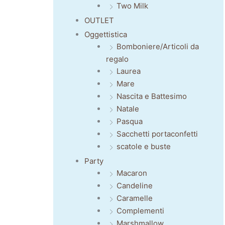
Two Milk
OUTLET
Oggettistica
Bomboniere/Articoli da
regalo
Laurea
Mare
Nascita e Battesimo
Natale
Pasqua
Sacchetti portaconfetti
scatole e buste
Party
Macaron
Candeline
Caramelle
Complementi
Marshmallow