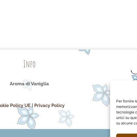
Info
Aroma di Vaniglia
Per fornire 
okie Policy UE
|
Privacy Policy
memorizzare 
tecnologie c
unici su que
su alcune ca