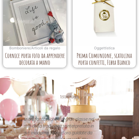
Bomboniere/Articoli da regalo
Oggettistica
Cornice porta foto da appendere
Prima Comunione, scatolina
decorata a mano
porta confetti, Fibra Bianco
Testimonianze
asse nel
Le creazioni sono fantastiche e
La pe
etata in
uniche..raffinate eleganti....complimenti
nei 
date da
per la vostra pagina,piena di idee!grazie
pa