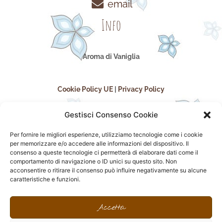
email
Info
Aroma di Vaniglia
Cookie Policy UE
|
Privacy Policy
Gestisci Consenso Cookie
Per fornire le migliori esperienze, utilizziamo tecnologie come i cookie
per memorizzare e/o accedere alle informazioni del dispositivo. Il
consenso a queste tecnologie ci permetterà di elaborare dati come il
comportamento di navigazione o ID unici su questo sito. Non
acconsentire o ritirare il consenso può influire negativamente su alcune
seguici sui social
caratteristiche e funzioni.
F
I
P
F
a
n
i
l
Accetta
c
s
n
i
e
t
t
c