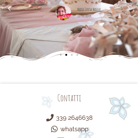
alle
cemente
Maria Teresa Masela
da Facebook
Contatti
339 2646638
whatsapp