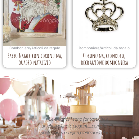
Bomboniere/Articoli da regalo
Bomboniere/Articoli da regalo
Babbo Natale con coroncina,
Coroncina, ciondolo,
quadro natalizio
decorazione bomboniera
Testimonianze
asse nel
Le creazioni sono fantastiche e
La per
etata in
uniche..raffinate eleganti....complimenti
nei 
date da
per la vostra pagina,piena di idee!grazie
pa