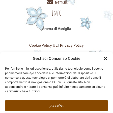
email
Info
Aroma di Vaniglia
Cookie Policy UE
|
Privacy Policy
Gestisci Consenso Cookie
Per fornire le migliori esperienze, utilizziamo tecnologie come i cookie
per memorizzare e/o accedere alle informazioni del dispositivo. Il
consenso a queste tecnologie ci permetterà di elaborare dati come il
comportamento di navigazione o ID unici su questo sito. Non
acconsentire o ritirare il consenso può influire negativamente su alcune
seguici sui social
caratteristiche e funzioni.
F
I
P
F
a
n
i
l
Accetta
c
s
n
i
e
t
t
c