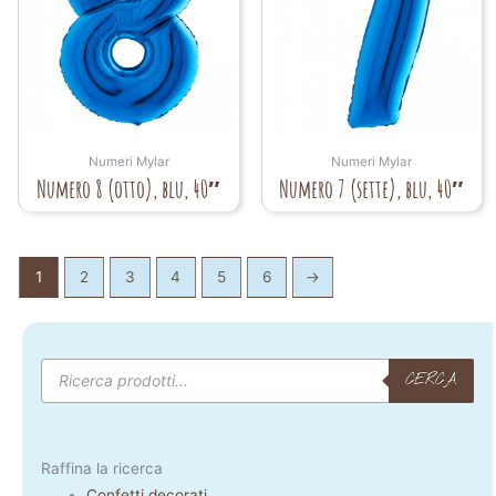
Numeri Mylar
Numeri Mylar
Numero 8 (otto), blu, 40″
Numero 7 (sette), blu, 40″
1
2
3
4
5
6
→
Products
search
CERCA
Raffina la ricerca
Confetti decorati