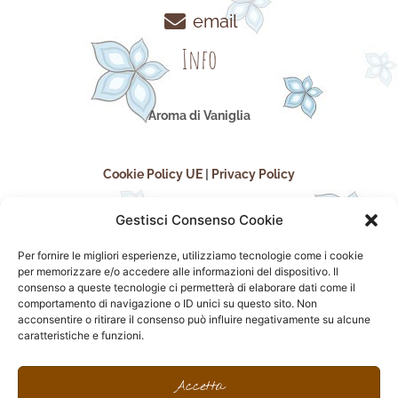
email
Info
Aroma di Vaniglia
Cookie Policy UE
|
Privacy Policy
Gestisci Consenso Cookie
Per fornire le migliori esperienze, utilizziamo tecnologie come i cookie
per memorizzare e/o accedere alle informazioni del dispositivo. Il
consenso a queste tecnologie ci permetterà di elaborare dati come il
comportamento di navigazione o ID unici su questo sito. Non
acconsentire o ritirare il consenso può influire negativamente su alcune
seguici sui social
caratteristiche e funzioni.
F
I
P
F
a
n
i
l
Accetta
c
s
n
i