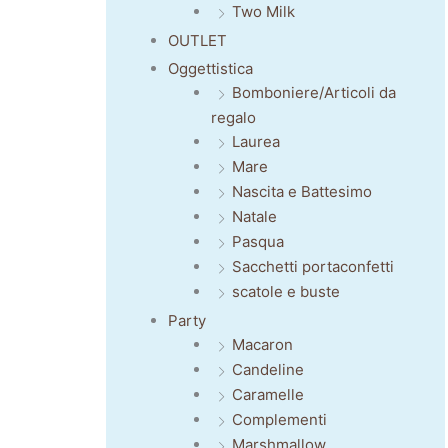
Two Milk
OUTLET
Oggettistica
Bomboniere/Articoli da
regalo
Laurea
Mare
Nascita e Battesimo
Natale
Pasqua
Sacchetti portaconfetti
scatole e buste
Party
Macaron
Candeline
Caramelle
Complementi
Marshmallow