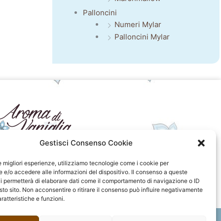
Palloncini
Numeri Mylar
Palloncini Mylar
Gestisci Consenso Cookie
seguici sui social
le migliori esperienze, utilizziamo tecnologie come i cookie per
e/o accedere alle informazioni del dispositivo. Il consenso a queste
F
I
P
F
i permetterà di elaborare dati come il comportamento di navigazione o ID
a
n
i
l
sto sito. Non acconsentire o ritirare il consenso può influire negativamente
c
s
n
i
ratteristiche e funzioni.
e
t
t
c
b
a
e
k
o
g
r
r