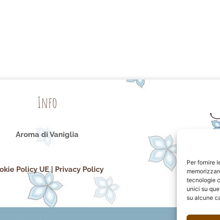
Info
Aroma di Vaniglia
Per fornire 
okie Policy UE
|
Privacy Policy
memorizzare 
tecnologie c
unici su que
su alcune ca