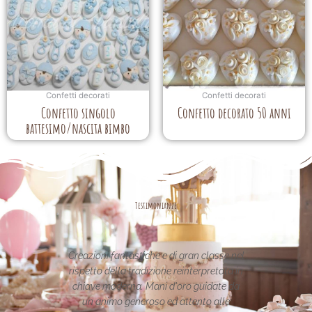
Confetti decorati
Confetti decorati
Confetto singolo
Confetto decorato 50 anni
battesimo/nascita bimbo
Testimonianze
eazioni fantastiche e di gran classe nel
Le creazioni sono fa
spetto della tradizione reinterpretata in
uniche..raffinate eleganti
hiave moderna. Mani d'oro guidate da
per la vostra pagina,pien
un animo generoso ed attento alle