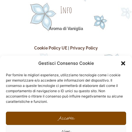
Info
Aroma di Vaniglia
Cookie Policy UE
|
Privacy Policy
Gestisci Consenso Cookie
Per fornire le migliori esperienze, utilizziamo tecnologie come i cookie
per memorizzare e/o accedere alle informazioni del dispositivo. Il
consenso a queste tecnologie ci permetterà di elaborare dati come il
comportamento di navigazione o ID unici su questo sito. Non
acconsentire o ritirare il consenso può influire negativamente su alcune
seguici sui social
caratteristiche e funzioni.
F
I
P
F
a
n
i
l
Accetta
c
s
n
i
e
t
t
c
Nega
b
a
e
k