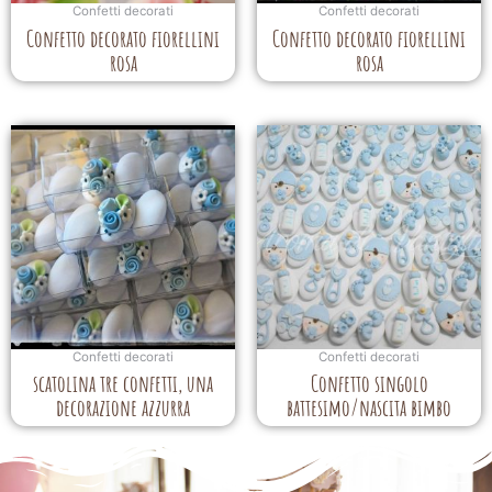
Confetti decorati
Confetti decorati
Confetto decorato fiorellini
Confetto decorato fiorellini
rosa
rosa
Confetti decorati
Confetti decorati
scatolina tre confetti, una
Confetto singolo
decorazione azzurra
battesimo/nascita bimbo