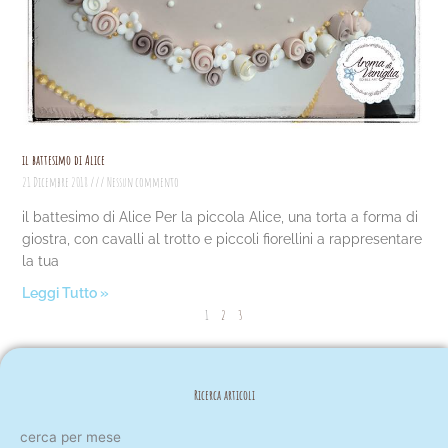
il battesimo di Alice
21 Dicembre 2018
Nessun commento
il battesimo di Alice Per la piccola Alice, una torta a forma di
giostra, con cavalli al trotto e piccoli fiorellini a rappresentare
la tua
Leggi Tutto »
1
2
3
Ricerca articoli
cerca
cerca per mese