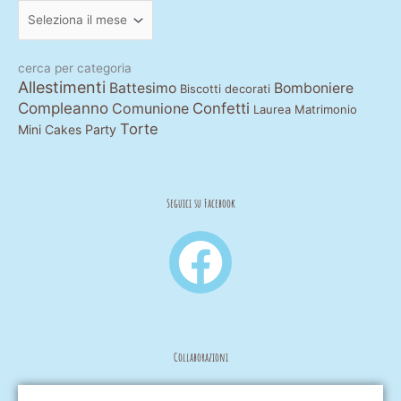
per
mese
cerca per categoria
Allestimenti
Battesimo
Bomboniere
Biscotti decorati
Compleanno
Comunione
Confetti
Laurea
Matrimonio
Torte
Mini Cakes
Party
Seguici su Facebook
F
a
c
Collaborazioni
e