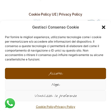
Cookie Policy UE
|
Privacy Policy
Gestisci Consenso Cookie
Per fornire le migliori esperienze, utilizziamo tecnologie come i cookie
per memorizzare e/o accedere alle informazioni del dispositivo. Il
consenso a queste tecnologie ci permetterà di elaborare dati come il
comportamento di navigazione o ID unici su questo sito. Non
acconsentire o ritirare il consenso può influire negativamente su alcune
seguici sui social
caratteristiche e funzioni.
F
I
P
F
a
n
i
l
Accetta
c
s
n
i
e
t
t
c
Nega
b
a
e
k
o
g
r
r
sito realizzato da
Effegweb
o
r
e
Visualizza le preferenze
k
a
s
-
m
t
f
Cookie Policy
Privacy Policy