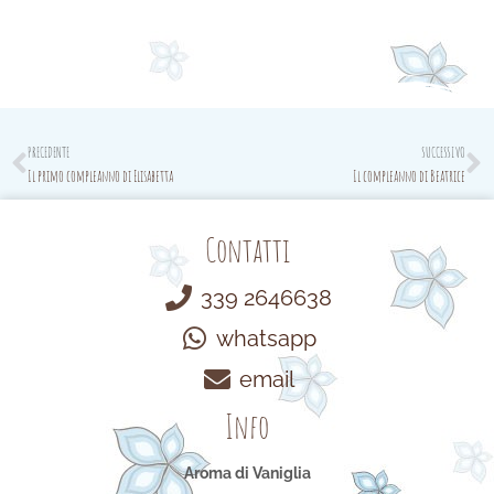
Prev
N
PRECEDENTE
SUCCESSIVO
Il primo compleanno di Elisabetta
Il compleanno di Beatrice
Contatti
339 2646638
whatsapp
email
Info
Aroma di Vaniglia