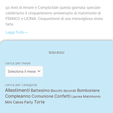
50 Anni di Amore e ComplicitàIn questa giornata speciale
celebriamo il cinquantesimo anniversario di matrimonio di
FRANCO e LICINIA. Cinquant’anni di una meravigliosa storia
fatta
Leggi Tutto »
Ricerca articoli
cerca
cerca per mese
per
mese
cerca per categoria
Allestimenti
Battesimo
Bomboniere
Biscotti decorati
Compleanno
Comunione
Confetti
Laurea
Matrimonio
Torte
Mini Cakes
Party