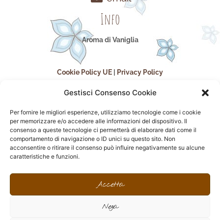
Info
Aroma di Vaniglia
Cookie Policy UE
|
Privacy Policy
Gestisci Consenso Cookie
Per fornire le migliori esperienze, utilizziamo tecnologie come i cookie
per memorizzare e/o accedere alle informazioni del dispositivo. Il
consenso a queste tecnologie ci permetterà di elaborare dati come il
comportamento di navigazione o ID unici su questo sito. Non
acconsentire o ritirare il consenso può influire negativamente su alcune
seguici sui social
caratteristiche e funzioni.
F
I
P
F
a
n
i
l
Accetta
c
s
n
i
e
t
t
c
Nega
b
a
e
k
o
g
r
r