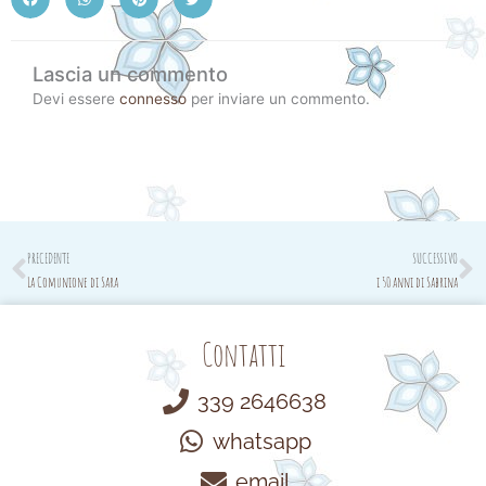
Lascia un commento
Devi essere
connesso
per inviare un commento.
Prev
N
PRECEDENTE
SUCCESSIVO
La Comunione di Sara
i 50 anni di Sabrina
Contatti
339 2646638
whatsapp
email