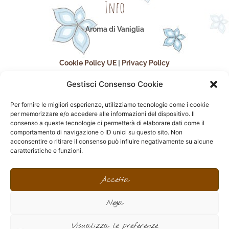
Info
Aroma di Vaniglia
Cookie Policy UE
|
Privacy Policy
Gestisci Consenso Cookie
Per fornire le migliori esperienze, utilizziamo tecnologie come i cookie
per memorizzare e/o accedere alle informazioni del dispositivo. Il
consenso a queste tecnologie ci permetterà di elaborare dati come il
comportamento di navigazione o ID unici su questo sito. Non
acconsentire o ritirare il consenso può influire negativamente su alcune
seguici sui social
caratteristiche e funzioni.
F
I
P
F
a
n
i
l
Accetta
c
s
n
i
e
t
t
c
Nega
b
a
e
k
o
g
r
r
sito realizzato da
Effegweb
o
r
e
Visualizza le preferenze