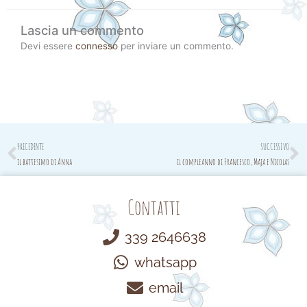
Lascia un commento
Devi essere
connesso
per inviare un commento.
Prev
N
PRECEDENTE
SUCCESSIVO
il battesimo di Anna
il compleanno di Francesco, Maja e Nicolas
Contatti
339 2646638
whatsapp
email