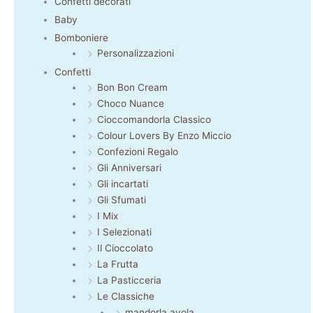
Confetti decorati
Baby
Bomboniere
Personalizzazioni
Confetti
Bon Bon Cream
Choco Nuance
Cioccomandorla Classico
Colour Lovers By Enzo Miccio
Confezioni Regalo
Gli Anniversari
Gli incartati
Gli Sfumati
I Mix
I Selezionati
Il Cioccolato
La Frutta
La Pasticceria
Le Classiche
mandorla avola