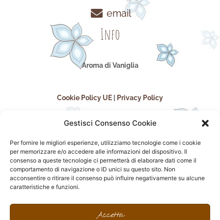
email
Info
Aroma di Vaniglia
Cookie Policy UE
|
Privacy Policy
Gestisci Consenso Cookie
Per fornire le migliori esperienze, utilizziamo tecnologie come i cookie
per memorizzare e/o accedere alle informazioni del dispositivo. Il
consenso a queste tecnologie ci permetterà di elaborare dati come il
comportamento di navigazione o ID unici su questo sito. Non
acconsentire o ritirare il consenso può influire negativamente su alcune
seguici sui social
caratteristiche e funzioni.
F
I
P
F
a
n
i
l
Accetta