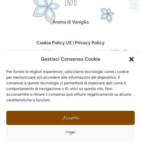
Info
Aroma di Vaniglia
Cookie Policy UE
|
Privacy Policy
Gestisci Consenso Cookie
Per fornire le migliori esperienze, utilizziamo tecnologie come i cookie
per memorizzare e/o accedere alle informazioni del dispositivo. Il
consenso a queste tecnologie ci permetterà di elaborare dati come il
comportamento di navigazione o ID unici su questo sito. Non
acconsentire o ritirare il consenso può influire negativamente su alcune
seguici sui social
caratteristiche e funzioni.
F
I
P
F
a
n
i
l
Accetta
c
s
n
i
e
t
t
c
Nega
b
a
e
k
o
g
r
r
sito realizzato da
Effegweb