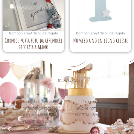
Bomboniere/Articoli da regalo
Bomboniere/Articoli da regalo
Cornice porta foto da appendere
Numero uno in legno celeste
decorata a mano
Testimonianze
asse nel
Le creazioni sono fantastiche e
La per
etata in
uniche..raffinate eleganti....complimenti
nei 
date da
per la vostra pagina,piena di idee!grazie
pa
alle
cemente
Maria Teresa Masela