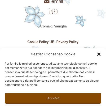
email
Info
Aroma di Vaniglia
Cookie Policy UE
|
Privacy Policy
Gestisci Consenso Cookie
Per fornire le migliori esperienze, utilizziamo tecnologie come i cookie
per memorizzare e/o accedere alle informazioni del dispositivo. Il
consenso a queste tecnologie ci permetterà di elaborare dati come il
comportamento di navigazione o ID unici su questo sito. Non
acconsentire o ritirare il consenso può influire negativamente su alcune
seguici sui social
caratteristiche e funzioni.
F
I
P
F
a
n
i
l
Accetta
c
s
n
i
e
t
t
c