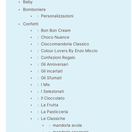
Baby
Bomboniere
Personalizzazioni
Confetti
Bon Bon Cream
Choco Nuance
Cioccomandorla Classico
Colour Lovers By Enzo Miccio
Confezioni Regalo
Gli Anniversari
Gli incartati
Gli Sfumati
I Mix
I Selezionati
Il Cioccolato
La Frutta
La Pasticceria
Le Classiche
mandorla avola
mandorla spagnola