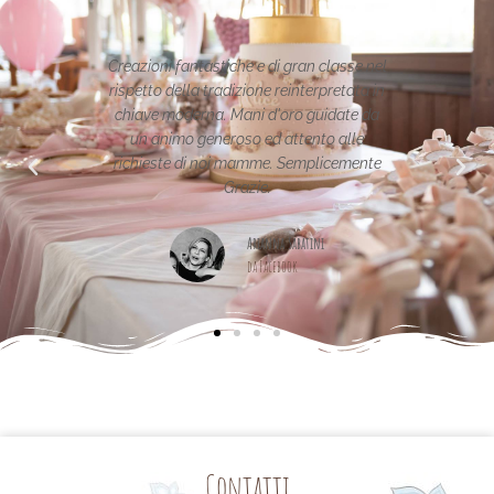
 fantastiche e di gran classe nel
Le creazioni sono fantastic
della tradizione reinterpretata in
uniche..raffinate eleganti....com
oderna. Mani d'oro guidate da
per la vostra pagina,piena di ide
mo generoso ed attento alle
e di noi mamme. Semplicemente
Maria Teresa Masela
Grazie.
da Facebook
Arianna Sabatini
da Facebook
Contatti