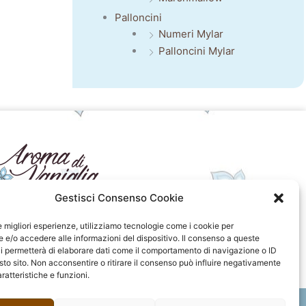
Palloncini
Numeri Mylar
Palloncini Mylar
Gestisci Consenso Cookie
seguici sui social
le migliori esperienze, utilizziamo tecnologie come i cookie per
e/o accedere alle informazioni del dispositivo. Il consenso a queste
F
I
P
F
i permetterà di elaborare dati come il comportamento di navigazione o ID
a
n
i
l
sto sito. Non acconsentire o ritirare il consenso può influire negativamente
c
s
n
i
ratteristiche e funzioni.
e
t
t
c
b
a
e
k
o
g
r
r