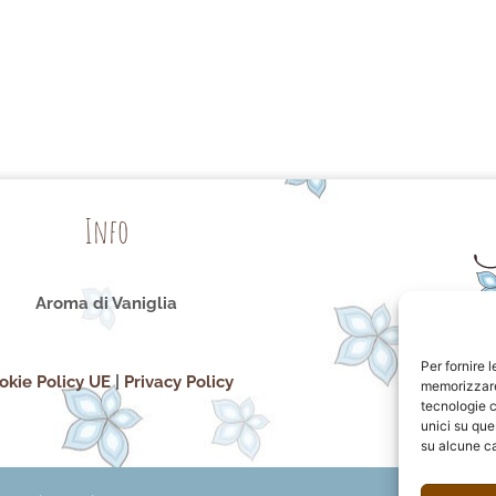
Info
Aroma di Vaniglia
Per fornire 
okie Policy UE
|
Privacy Policy
memorizzare 
tecnologie c
unici su que
su alcune ca