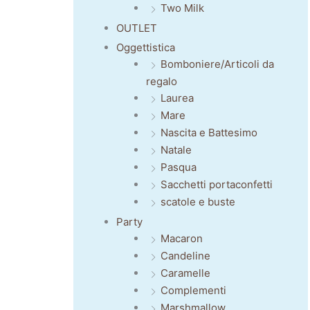
Two Milk
OUTLET
Oggettistica
Bomboniere/Articoli da
regalo
Laurea
Mare
Nascita e Battesimo
Natale
Pasqua
Sacchetti portaconfetti
scatole e buste
Party
Macaron
Candeline
Caramelle
Complementi
Marshmallow