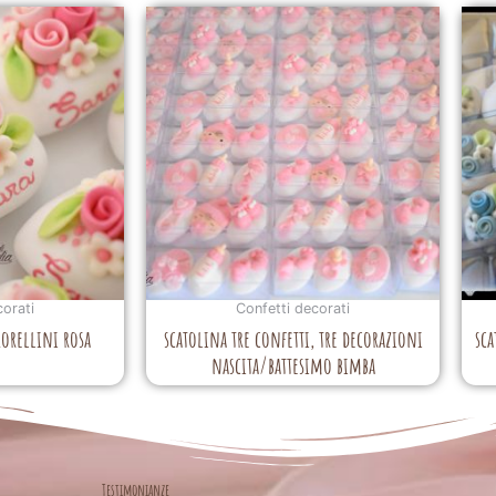
corati
Confetti decorati
iorellini rosa
scatolina tre confetti, tre decorazioni
sca
nascita/battesimo bimba
Testimonianze