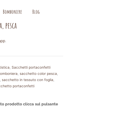
Bomboniere
Blog
a, pesca
app
.
istica
,
Sacchetti portaconfetti
bomboniera
,
sacchetto color pesca
,
,
sacchetto in tessuto con foglia
,
cchetto portaconfetti
to prodotto clicca sul pulsante