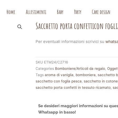
Home
Allestimenti
Baby
Party
Cake design
Sacchetto porta confetticon fogli
Per eventuali informazioni scrivici su
whats
SKU
ETM24/C2716
Categories
Bomboniere/Articoli da regalo
,
Oggett
Tags
aroma di vaniglia
,
bomboniera
,
sacchetto 
sacchetto con foglia pesca
,
sacchetto in cotone
sacchetto porta confetti in tessuto ricamato
,
sa
Se desideri maggiori informazioni su ques
Whatsapp in basso!