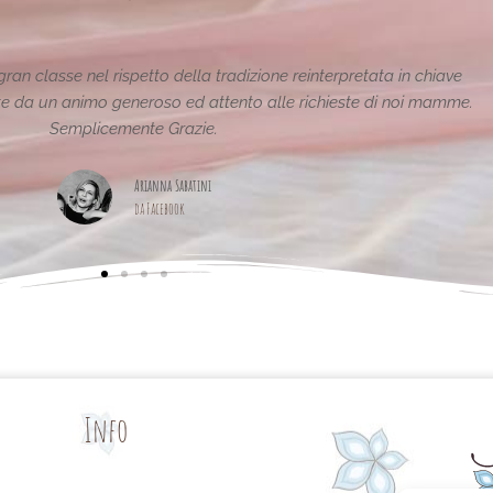
 sono fantastiche e uniche..raffinate eleganti....complimenti per la v
pagina,piena di idee!grazie
Maria Teresa Masela
da Facebook
Info