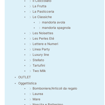
Il Cioccolato
La Frutta
La Pasticceria
Le Classiche
mandorla avola
mandorla spagnola
Les Noisettes
Les Perles Eté
Lettere e Numeri
Linea Party
Luxury line
Stellato
Tartufini
Two Milk
OUTLET
Oggettistica
Bomboniere/Articoli da regalo
Laurea
Mare
Nascita e Battesimo