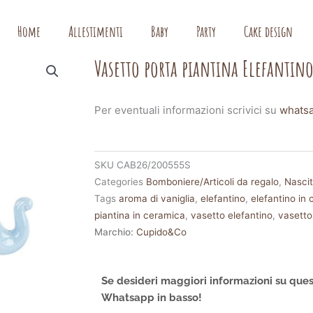
Home
Allestimenti
Baby
Party
Cake design
Vasetto porta piantina Elefantino
Per eventuali informazioni scrivici su
whats
SKU
CAB26/200555S
Categories
Bomboniere/Articoli da regalo
,
Nasci
Tags
aroma di vaniglia
,
elefantino
,
elefantino in
piantina in ceramica
,
vasetto elefantino
,
vasetto
Marchio:
Cupido&Co
Se desideri maggiori informazioni su ques
Whatsapp in basso!