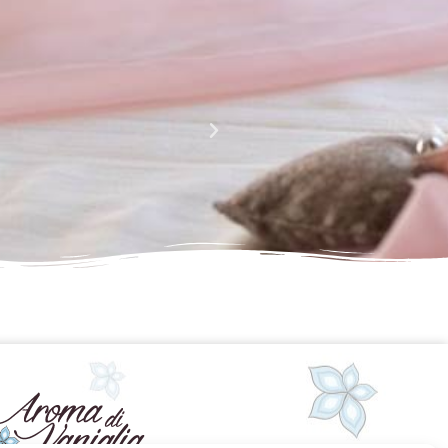
La perfezione e l' armonia che è palese nei tuoi lavori
Complimenti davvero!!!!
Giusy Rizzo
da Facebook