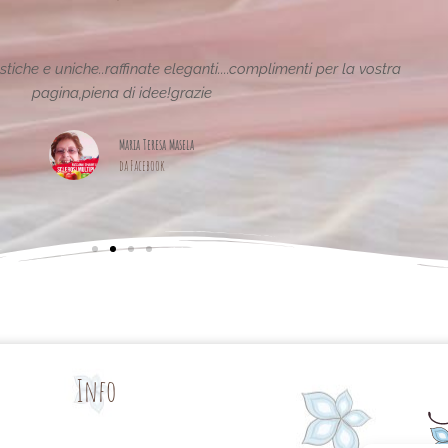
tiche e uniche..raffinate eleganti....complimenti per la vostra
pagina,piena di idee!grazie
Maria Teresa Masela
da Facebook
Info