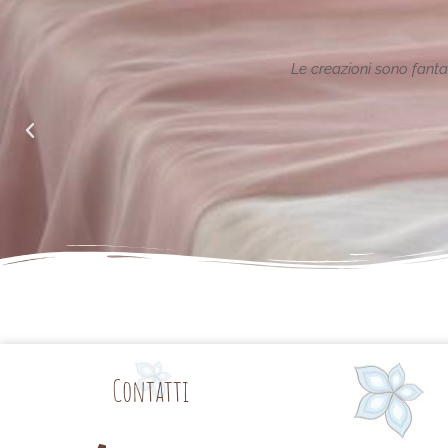
ione reinterpretata in chiave
Le creazioni sono fantas
alle richieste di noi mamme.
Contatti