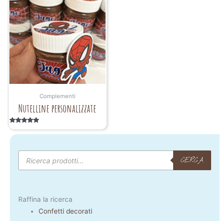
Complementi
Nutelline personalizzate
Valutato
5.00
su 5
Products
search
CERCA
Raffina la ricerca
Confetti decorati