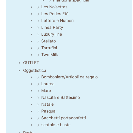
mandorla spagnola
Les Noisettes
Les Perles Eté
Lettere e Numeri
Linea Party
Luxury line
Stellato
Tartufini
Two Milk
OUTLET
Oggettistica
Bomboniere/Articoli da regalo
Laurea
Mare
Nascita e Battesimo
Natale
Pasqua
Sacchetti portaconfetti
scatole e buste
Party