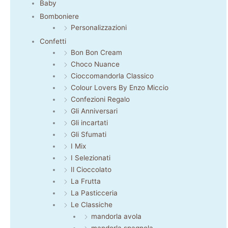
Baby
Bomboniere
Personalizzazioni
Confetti
Bon Bon Cream
Choco Nuance
Cioccomandorla Classico
Colour Lovers By Enzo Miccio
Confezioni Regalo
Gli Anniversari
Gli incartati
Gli Sfumati
I Mix
I Selezionati
Il Cioccolato
La Frutta
La Pasticceria
Le Classiche
mandorla avola