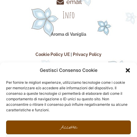
email
Info
Aroma di Vaniglia
Cookie Policy UE
|
Privacy Policy
Gestisci Consenso Cookie
Per fornire le migliori esperienze, utilizziamo tecnologie come i cookie
per memorizzare e/o accedere alle informazioni del dispositivo. Il
consenso a queste tecnologie ci permetterà di elaborare dati come il
comportamento di navigazione o ID unici su questo sito. Non
acconsentire o ritirare il consenso può influire negativamente su alcune
seguici sui social
caratteristiche e funzioni.
F
I
P
F
a
n
i
l
Accetta
c
s
n
i
e
t
t
c