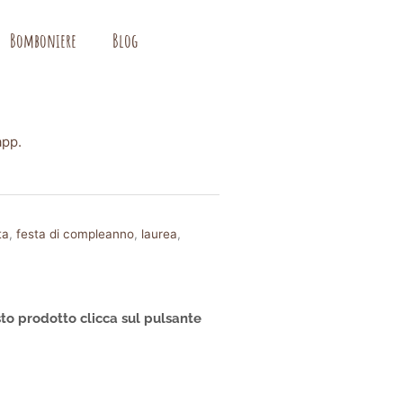
Bomboniere
Blog
app.
ta
,
festa di compleanno
,
laurea
,
to prodotto clicca sul pulsante