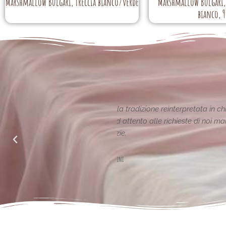
Marshmallow Bulgari, Treccia bianco/verde
Marshmallow Bulgari, 
bianco, 9
ione reinterpretata in chiave
Le creazioni sono fantas
alle richieste di noi mamme.