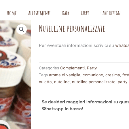
Home
Allestimenti
Baby
Party
Cake design
Nutelline personalizzate
Per eventuali informazioni scrivici su
whats
Categories
Complementi
,
Party
Tags
aroma di vaniglia
,
comunione
,
cresima
,
fes
nuletta
,
nutelline
,
nutelline personalizzate
,
party
Se desideri maggiori informazioni su ques
Whatsapp in basso!