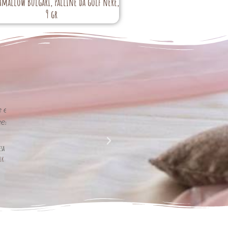
hmallow Bulgari, Palline da golf nere,
9 gr
La perfezione e l' armonia che è palese nei tuoi lavori
Complimenti davvero!!!!
Giusy Rizzo
da Facebook