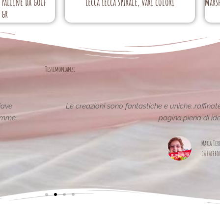
Palline da golf
Lecca Lecca spirale, vari colori
Mars
 gr
Testimonianze
tiche e uniche..raffinate eleganti....complimenti per la vostra
pagina,piena di idee!grazie
Maria Teresa Masela
da Facebook