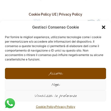
Cookie Policy UE
|
Privacy Policy
Gestisci Consenso Cookie
Per fornire le migliori esperienze, utilizziamo tecnologie come i cookie
per memorizzare e/o accedere alle informazioni del dispositivo. Il
consenso a queste tecnologie ci permetterà di elaborare dati come il
comportamento di navigazione o ID unici su questo sito. Non
acconsentire o ritirare il consenso può influire negativamente su alcune
seguici sui social
caratteristiche e funzioni.
F
I
P
F
a
n
i
l
Accetta
c
s
n
i
e
t
t
c
Nega
b
a
e
k
o
g
r
r
sito realizzato da
Effegweb
o
r
e
Visualizza le preferenze
k
a
s
-
m
t
f
Cookie Policy
Privacy Policy