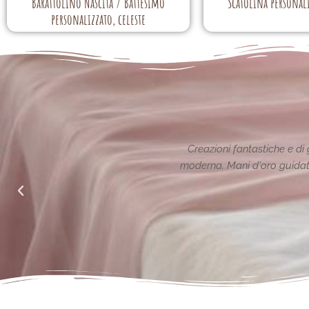
Barattolino Nascita / Battesimo
Scatolina personali
personalizzato, celeste
ione reinterpretata in chiave
Le creazioni sono fantas
alle richieste di noi mamme.