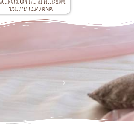
atolina tre confetti, tre decorazioni
nascita/battesimo bimba
La perfezione e l' armonia che è palese nei tuoi lavori
Complimenti davvero!!!!
Giusy Rizzo
da Facebook