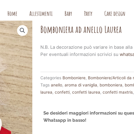
Home
Allestimenti
Baby
Party
Cake design
Bomboniera ad anello Laurea
N.B. La decorazione può variare in base alla 
Per eventuali informazioni scrivici su
whats
Categories
Bomboniere
,
Bomboniere/Articoli da 
Tags
anello
,
aroma di vaniglia
,
bomboniera
,
bomb
laurea
,
confetti
,
confetti laurea
,
confetti maxtris
Se desideri maggiori informazioni su ques
Whatsapp in basso!