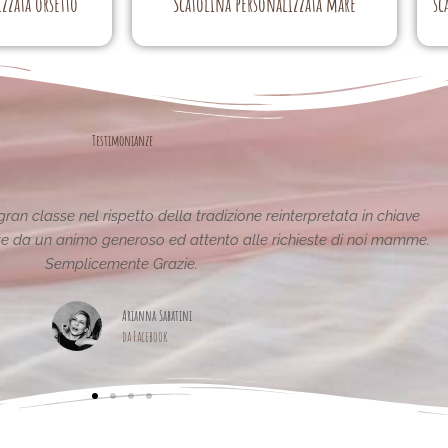
zzata orsetto
Scatolina personalizzata mare
sc
Testimonianze
tiche e uniche..raffinate eleganti....complimenti per la vostra
pagina,piena di idee!grazie
Maria Teresa Masela
da Facebook