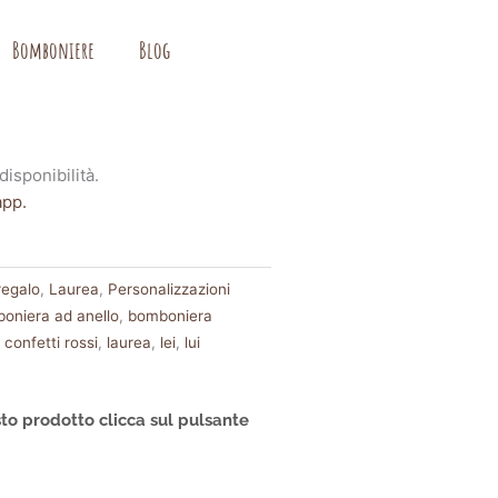
Bomboniere
Blog
disponibilità.
app.
regalo
,
Laurea
,
Personalizzazioni
oniera ad anello
,
bomboniera
,
confetti rossi
,
laurea
,
lei
,
lui
to prodotto clicca sul pulsante