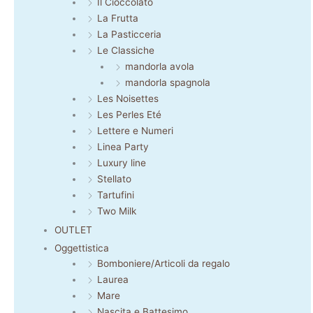
Il Cioccolato
La Frutta
La Pasticceria
Le Classiche
mandorla avola
mandorla spagnola
Les Noisettes
Les Perles Eté
Lettere e Numeri
Linea Party
Luxury line
Stellato
Tartufini
Two Milk
OUTLET
Oggettistica
Bomboniere/Articoli da regalo
Laurea
Mare
Nascita e Battesimo