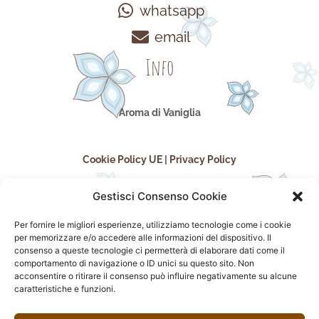
whatsapp
email
Info
Aroma di Vaniglia
Cookie Policy UE
|
Privacy Policy
Gestisci Consenso Cookie
Per fornire le migliori esperienze, utilizziamo tecnologie come i cookie
per memorizzare e/o accedere alle informazioni del dispositivo. Il
consenso a queste tecnologie ci permetterà di elaborare dati come il
comportamento di navigazione o ID unici su questo sito. Non
acconsentire o ritirare il consenso può influire negativamente su alcune
seguici sui social
caratteristiche e funzioni.
F
I
P
F