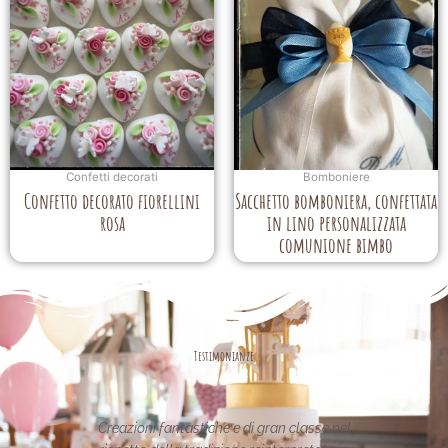
Confetti decorati
Bomboniere
Confetto decorato fiorellini
Sacchetto bomboniera, confettata
rosa
in lino personalizzata
comunione bimbo
Testimonianze
an classe nel
Le creazioni sono fantastiche e
L