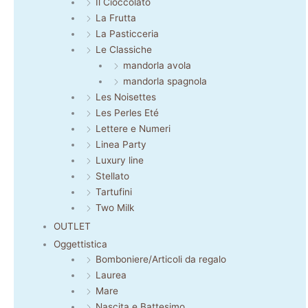
Il Cioccolato
La Frutta
La Pasticceria
Le Classiche
mandorla avola
mandorla spagnola
Les Noisettes
Les Perles Eté
Lettere e Numeri
Linea Party
Luxury line
Stellato
Tartufini
Two Milk
OUTLET
Oggettistica
Bomboniere/Articoli da regalo
Laurea
Mare
Nascita e Battesimo