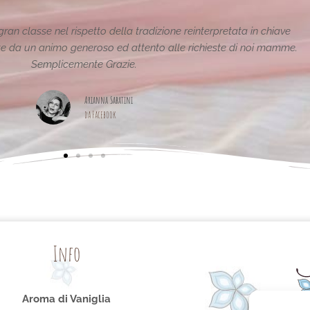
Le creazioni sono fantastiche e uniche..raffinate elega
pagina,piena di idee!gra
Maria Teresa Masela
da Facebook
Info
Aroma di Vaniglia