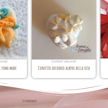
corati
Confetti decorati
, tema mare
Confetto decorato albero della vita
Testimonianze