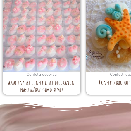
Confetti decorati
Confetti de
scatolina tre confetti, tre decorazioni
Confetto bouquet
nascita/battesimo bimba