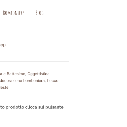
Bomboniere
Blog
app
.
ta e Battesimo
,
Oggettistica
decorazione bomboniera
,
fiocco
eleste
to prodotto clicca sul pulsante