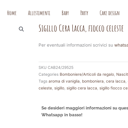
Home
Allestimenti
Baby
Party
Cake design
Sigillo Cera Lacca, fiocco celeste
Per eventuali informazioni scrivici su
whats
SKU
CAB24/29525
Categories
Bomboniere/Articoli da regalo
,
Nasci
Tags
aroma di vaniglia
,
bomboniera
,
cera lacca
,
celeste
,
sigillo
,
sigillo cera lacca
,
sigillo fiocco c
Se desideri maggiori informazioni su ques
Whatsapp in basso!