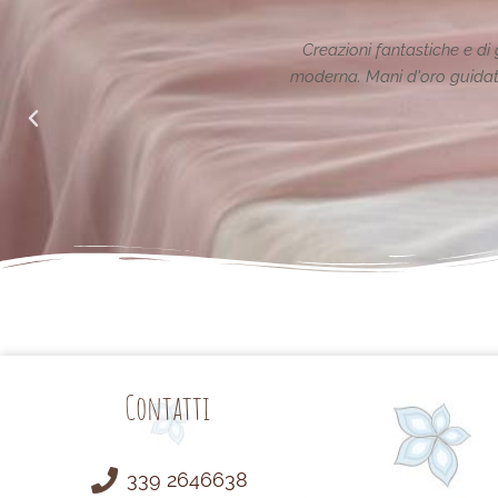
i gran classe nel rispetto della tradizione reinterpretata in chiave
ate da un animo generoso ed attento alle richieste di noi mamme.
Semplicemente Grazie.
Arianna Sabatini
da Facebook
Contatti
339 2646638