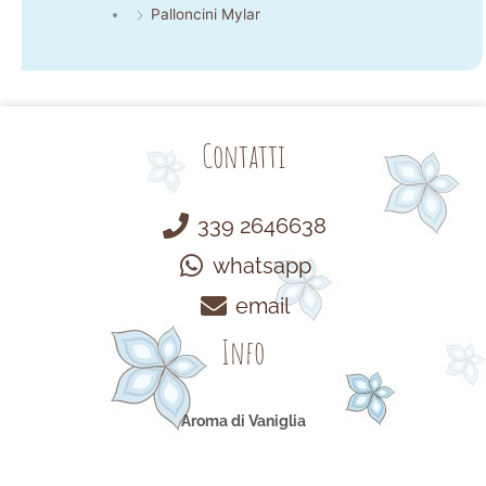
Palloncini Mylar
Contatti
339 2646638
whatsapp
email
Info
Aroma di Vaniglia