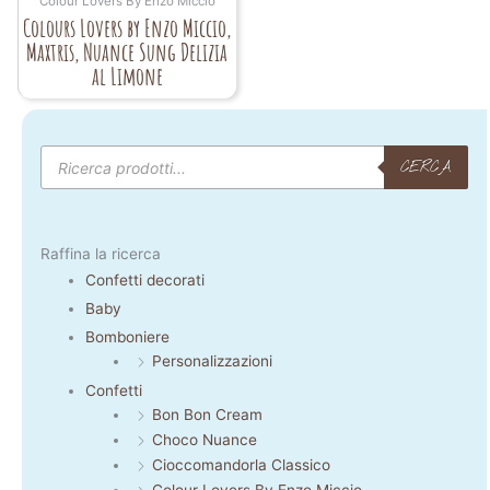
Colour Lovers By Enzo Miccio
Colours Lovers by Enzo Miccio,
Maxtris, Nuance Sung Delizia
al Limone
Products
search
CERCA
Raffina la ricerca
Confetti decorati
Baby
Bomboniere
Personalizzazioni
Confetti
Bon Bon Cream
Choco Nuance
Cioccomandorla Classico