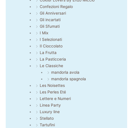
Colour Lovers By Enzo Miccio
Confezioni Regalo
Gli Anniversari
Gli incartati
Gli Sfumati
I Mix
I Selezionati
Il Cioccolato
La Frutta
La Pasticceria
Le Classiche
mandorla avola
mandorla spagnola
Les Noisettes
Les Perles Eté
Lettere e Numeri
Linea Party
Luxury line
Stellato
Tartufini