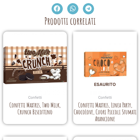
Prodotti correlati
ESAURITO
Confetti
Confetti
Confetti Maxtris, Two Milk,
Confetti Maxtris, Linea Party,
Crunch Biscottino
ChocoLove, Cuori Piccoli Sfumati
Arancione