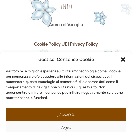
Info
Aroma di Vaniglia
Cookie Policy UE
|
Privacy Policy
Gestisci Consenso Cookie
Per fornire le migliori esperienze, utilizziamo tecnologie come i cookie
per memorizzare e/o accedere alle informazioni del dispositivo. Il
consenso a queste tecnologie ci permetterà di elaborare dati come il
comportamento di navigazione o ID unici su questo sito. Non
acconsentire o ritirare il consenso può influire negativamente su alcune
seguici sui social
caratteristiche e funzioni.
F
I
P
F
a
n
i
l
Accetta
c
s
n
i
e
t
t
c
Nega
b
a
e
k