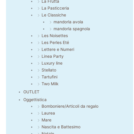
La Frutta
La Pasticceria
Le Classiche
mandorla avola
mandorla spagnola
Les Noisettes
Les Perles Eté
Lettere e Numeri
Linea Party
Luxury line
Stellato
Tartufini
Two Milk
OUTLET
Oggettistica
Bomboniere/Articoli da regalo
Laurea
Mare
Nascita e Battesimo
Natale