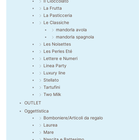
Il Cioccolato
La Frutta
La Pasticceria
Le Classiche
mandorla avola
mandorla spagnola
Les Noisettes
Les Perles Eté
Lettere e Numeri
Linea Party
Luxury line
Stellato
Tartufini
Two Milk
OUTLET
Oggettistica
Bomboniere/Articoli da regalo
Laurea
Mare
Nascita e Battesimo