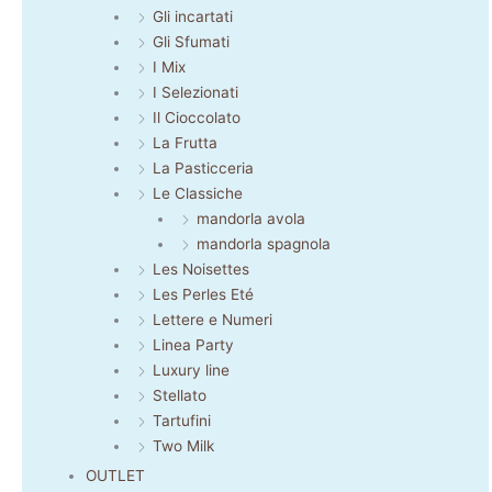
Gli incartati
Gli Sfumati
I Mix
I Selezionati
Il Cioccolato
La Frutta
La Pasticceria
Le Classiche
mandorla avola
mandorla spagnola
Les Noisettes
Les Perles Eté
Lettere e Numeri
Linea Party
Luxury line
Stellato
Tartufini
Two Milk
OUTLET