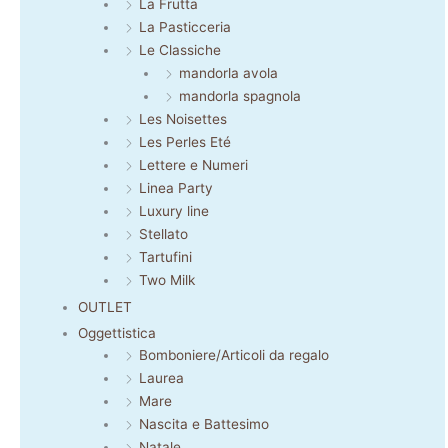
La Frutta
La Pasticceria
Le Classiche
mandorla avola
mandorla spagnola
Les Noisettes
Les Perles Eté
Lettere e Numeri
Linea Party
Luxury line
Stellato
Tartufini
Two Milk
OUTLET
Oggettistica
Bomboniere/Articoli da regalo
Laurea
Mare
Nascita e Battesimo
Natale