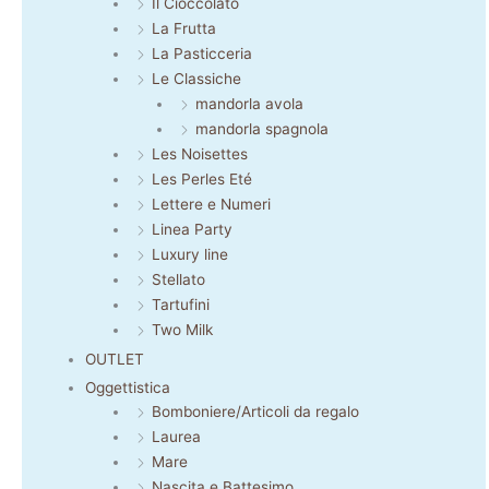
Il Cioccolato
La Frutta
La Pasticceria
Le Classiche
mandorla avola
mandorla spagnola
Les Noisettes
Les Perles Eté
Lettere e Numeri
Linea Party
Luxury line
Stellato
Tartufini
Two Milk
OUTLET
Oggettistica
Bomboniere/Articoli da regalo
Laurea
Mare
Nascita e Battesimo