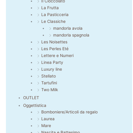
Il Cioccolato
La Frutta
La Pasticceria
Le Classiche
mandorla avola
mandorla spagnola
Les Noisettes
Les Perles Eté
Lettere e Numeri
Linea Party
Luxury line
Stellato
Tartufini
Two Milk
OUTLET
Oggettistica
Bomboniere/Articoli da regalo
Laurea
Mare
Nascita e Battesimo