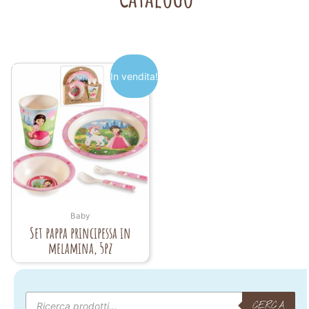
In vendita!
Baby
Set pappa principessa in
melamina, 5pz
Products
search
CERCA