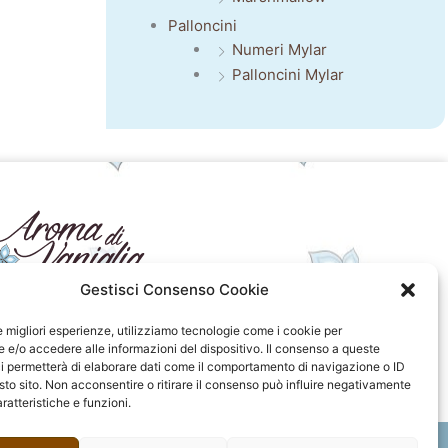
Palloncini
Numeri Mylar
Palloncini Mylar
Gestisci Consenso Cookie
seguici sui social
le migliori esperienze, utilizziamo tecnologie come i cookie per
e/o accedere alle informazioni del dispositivo. Il consenso a queste
F
I
P
F
i permetterà di elaborare dati come il comportamento di navigazione o ID
a
n
i
l
sto sito. Non acconsentire o ritirare il consenso può influire negativamente
c
s
n
i
ratteristiche e funzioni.
e
t
t
c
b
a
e
k
o
g
r
r