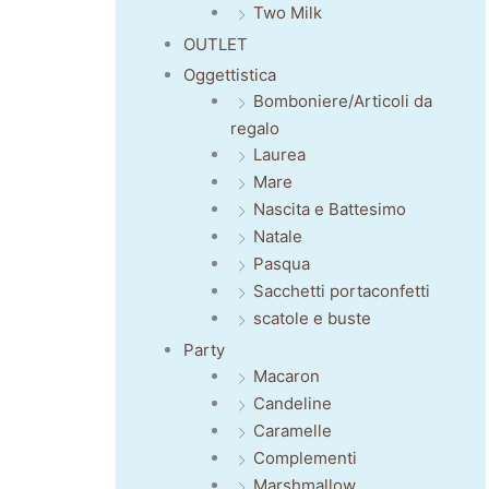
Two Milk
OUTLET
Oggettistica
Bomboniere/Articoli da
regalo
Laurea
Mare
Nascita e Battesimo
Natale
Pasqua
Sacchetti portaconfetti
scatole e buste
Party
Macaron
Candeline
Caramelle
Complementi
Marshmallow