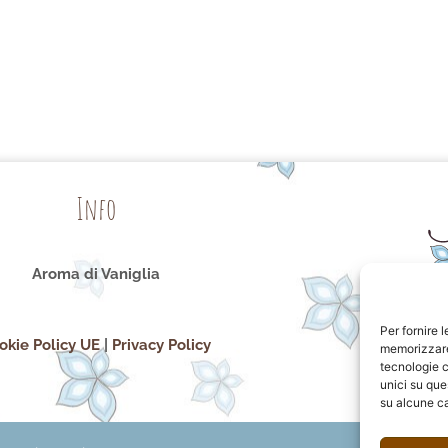
Info
Aroma di Vaniglia
Per fornire 
okie Policy UE
|
Privacy Policy
memorizzare 
tecnologie c
unici su que
su alcune ca