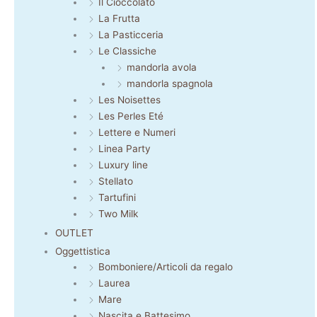
Il Cioccolato
La Frutta
La Pasticceria
Le Classiche
mandorla avola
mandorla spagnola
Les Noisettes
Les Perles Eté
Lettere e Numeri
Linea Party
Luxury line
Stellato
Tartufini
Two Milk
OUTLET
Oggettistica
Bomboniere/Articoli da regalo
Laurea
Mare
Nascita e Battesimo