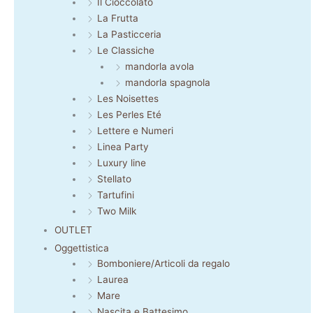
Il Cioccolato
La Frutta
La Pasticceria
Le Classiche
mandorla avola
mandorla spagnola
Les Noisettes
Les Perles Eté
Lettere e Numeri
Linea Party
Luxury line
Stellato
Tartufini
Two Milk
OUTLET
Oggettistica
Bomboniere/Articoli da regalo
Laurea
Mare
Nascita e Battesimo