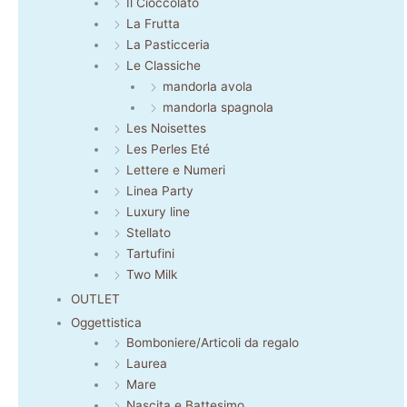
Il Cioccolato
La Frutta
La Pasticceria
Le Classiche
mandorla avola
mandorla spagnola
Les Noisettes
Les Perles Eté
Lettere e Numeri
Linea Party
Luxury line
Stellato
Tartufini
Two Milk
OUTLET
Oggettistica
Bomboniere/Articoli da regalo
Laurea
Mare
Nascita e Battesimo