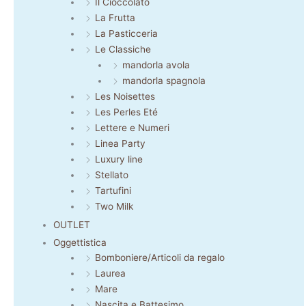
Il Cioccolato
La Frutta
La Pasticceria
Le Classiche
mandorla avola
mandorla spagnola
Les Noisettes
Les Perles Eté
Lettere e Numeri
Linea Party
Luxury line
Stellato
Tartufini
Two Milk
OUTLET
Oggettistica
Bomboniere/Articoli da regalo
Laurea
Mare
Nascita e Battesimo